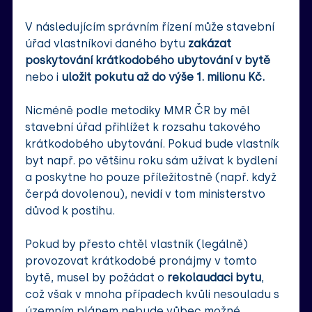
V následujícím správním řízení může stavební 
úřad vlastníkovi daného bytu 
zakázat 
poskytování krátkodobého ubytování v bytě 
nebo i 
uložit pokutu až do výše 1. milionu Kč. 
Nicméně podle metodiky MMR ČR by měl 
stavební úřad přihlížet k rozsahu takového 
krátkodobého ubytování. Pokud bude vlastník 
byt např. po většinu roku sám užívat k bydlení 
a poskytne ho pouze příležitostně (např. když 
čerpá dovolenou), nevidí v tom ministerstvo 
důvod k postihu.
Pokud by přesto chtěl vlastník (legálně) 
provozovat krátkodobé pronájmy v tomto 
bytě, musel by požádat o 
rekolaudaci bytu
, 
což však v mnoha případech kvůli nesouladu s 
územním plánem nebude vůbec možné. 