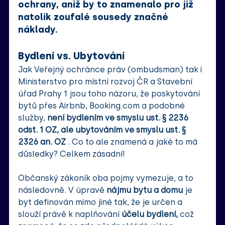
ochrany, aniž by to znamenalo pro již 
natolik zoufalé sousedy značné 
náklady.
Bydlení vs. Ubytování
Jak Veřejný ochránce práv (ombudsman) tak i 
Ministerstvo pro místní rozvoj ČR a Stavební 
úřad Prahy 1 jsou toho názoru, že poskytování 
bytů přes Airbnb, 
Booking.com
 a podobné 
služby, 
není bydlením ve smyslu ust. § 2236 
odst. 1 OZ, ale ubytováním ve smyslu ust. § 
2326 an. OZ 
. Co to ale znamená a jaké to má 
důsledky? Celkem zásadní!
Občanský zákoník oba pojmy vymezuje, a to 
následovně. V úpravě 
nájmu bytu a domu 
je 
byt definován mimo jiné tak, že je určen a 
slouží právě k naplňování 
účelu bydlení, 
což 