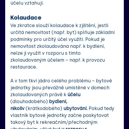
účelu vztahují. 
Kolaudace
Ve zkratce slouží kolaudace k zjištění, jestli 
určitá nemovitost (např. byt) splňuje základní 
podmínky pro určitý účel využití. Pokud je 
nemovitost zkolaudována např. k bydlení, 
nelze ji využít v rozporu s tímto 
zkolaudovaným účelem – např. k provozu 
restaurace. 
A v tom tkví jádro celého problému – bytové 
jednotky jsou převážně umístěné v domech 
zkolaudovaných právě k
 účelu 
(dlouhodobého)
 bydlení, 
nikoliv
 (krátkodobého)
 ubytování. 
Pokud tedy 
vlastník bytové jednotky začne poskytovat 
takový byt k rekreačním/přechodným 