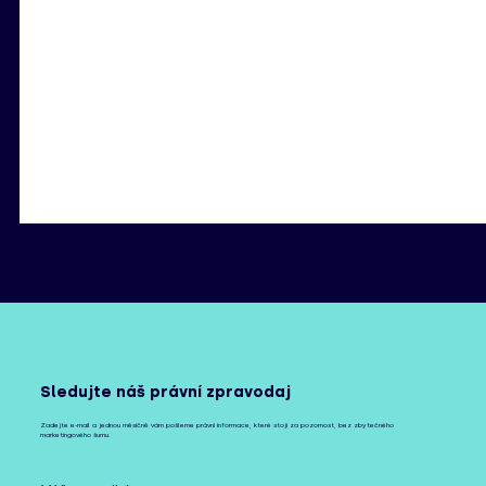
Sledujte náš právní zpravodaj
Zadejte e-mail a jednou měsíčně vám pošleme právní informace, které stojí za pozornost, bez zbytečného
marketingového šumu.