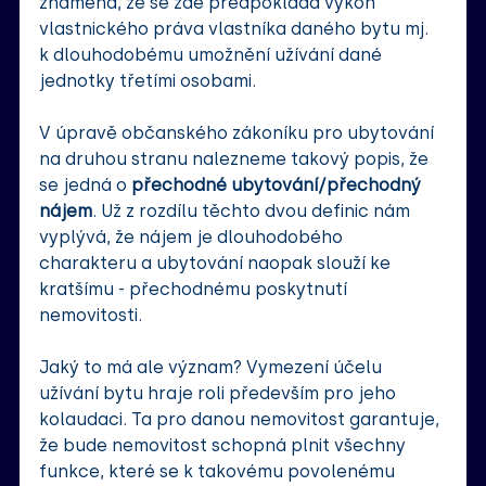
znamená, že se zde předpokládá výkon 
vlastnického práva vlastníka daného bytu mj. 
k dlouhodobému umožnění užívání dané 
jednotky třetími osobami
.
V úpravě občanského zákoníku pro ubytování 
na druhou stranu nalezneme takový popis, že 
se jedná o 
přechodné ubytování/přechodný 
nájem
. Už z rozdílu těchto dvou definic nám 
vyplývá, že nájem je dlouhodobého 
charakteru a ubytování naopak slouží ke 
kratšímu - přechodnému poskytnutí 
nemovitosti.
Jaký to má ale význam? 
Vymezení účelu 
užívání bytu hraje roli především pro jeho 
kolaudaci. Ta pro danou nemovitost garantuje, 
že bude nemovitost schopná plnit všechny 
funkce, které se k takovému povolenému 