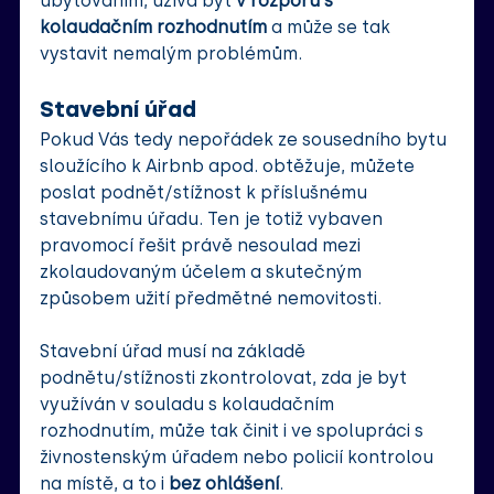
ubytováním, užívá byt 
v rozporu s 
kolaudačním rozhodnutím 
a může se tak 
vystavit nemalým problémům.
Stavební úřad
Pokud Vás tedy nepořádek ze sousedního bytu 
sloužícího k Airbnb apod. obtěžuje, můžete 
poslat podnět/stížnost k příslušnému 
stavebnímu úřadu. Ten je totiž vybaven 
pravomocí řešit právě nesoulad mezi 
zkolaudovaným účelem a skutečným 
způsobem užití předmětné nemovitosti. 
Stavební úřad musí na základě 
podnětu/stížnosti zkontrolovat, zda je byt 
využíván v souladu s kolaudačním 
rozhodnutím, může tak činit i ve spolupráci s 
živnostenským úřadem nebo policií kontrolou 
na místě, a to i 
bez ohlášení
. 