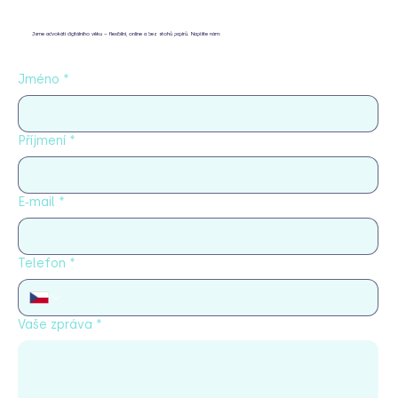
Jsme advokáti digitálního věku – flexibilní, online a bez stohů papírů. Napište nám:
Jméno
*
Příjmení
*
E‑mail
*
Telefon
*
Vaše zpráva
*