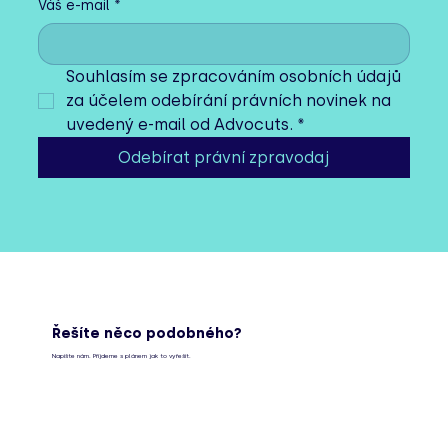
Váš e-mail
*
Krátkodobý nájem vs. společenství
vlastníků jednotek (SVJ)
Souhlasím se zpracováním osobních údajů 
za účelem odebírání právních novinek na 
uvedený e-mail od Advocuts.
*
Odebírat právní zpravodaj
Řešíte něco podobného?
Napište nám. Přijdeme s plánem jak to vyřešit.