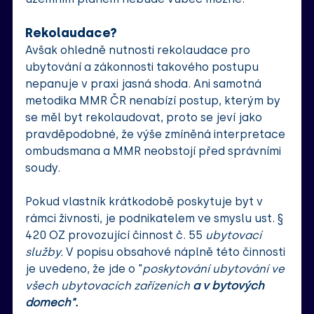
Rekolaudace?
Avšak ohledně nutnosti rekolaudace pro 
ubytování a zákonnosti takového postupu  
nepanuje v praxi jasná shoda. Ani samotná 
metodika MMR ČR nenabízí postup, kterým by 
se měl byt rekolaudovat, proto se jeví jako 
pravděpodobné, že výše zmíněná interpretace 
ombudsmana a MMR neobstojí před správními 
soudy. 
Pokud vlastník krátkodobě poskytuje byt v 
rámci živnosti, je podnikatelem ve smyslu ust. § 
420 OZ provozující činnost č. 55 
ubytovací 
služby.
 V popisu obsahové náplně této činnosti 
je uvedeno, že jde o "
poskytování ubytování ve 
všech ubytovacích zařízeních 
a v bytových 
domech". 