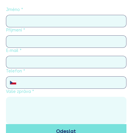
Jméno
*
Příjmení
*
E‑mail
*
Telefon
*
Vaše zpráva
*
Odeslat