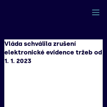
Vláda schválila zrušení
elektronické evidence tržeb od
1. 1. 2023