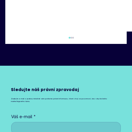
Sledujte náš právní zpravodaj
Zadejte e-mail a jednou měsíčně vám pošleme právní informace, které stojí za pozornost, bez zbytečného
marketingového šumu.
Některá úskalí převodu majetku
(nejenom) pro případ smrti
Váš e-mail
*