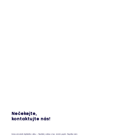
Nečekejte,
kontaktujte nás!
Jsme advokáti digitálního věku – flexibilní, online a bez stohů papírů. Napište nám: