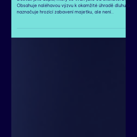
Inkasní agentury: Kdo jsou a co
dělat, když Vám od nich přijde
dopis?
Dostali jste dopis, který se tváří jako od exekutora?
Obsahuje naléhavou výzvu k okamžité úhradě dluhu a
naznačuje hrozící zabavení majetku, ale není