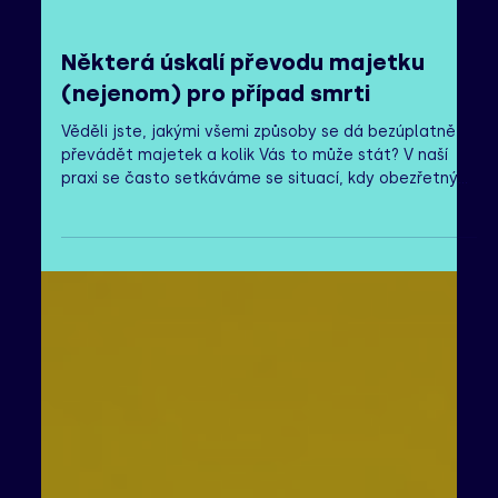
Některá úskalí převodu majetku
(nejenom) pro případ smrti
Věděli jste, jakými všemi způsoby se dá bezúplatně
převádět majetek a kolik Vás to může stát? V naší
praxi se často setkáváme se situací, kdy obezřetný
klient už za života řeší, co se stane po smrti s jeho