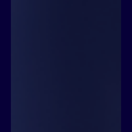
podepsán žádným exekutorským úřadem? V takovém
případě je dost možné, že za ním stojí tzv. inkasní
agentura. Co tento pojem znamená a jaká mohou být
úskalí takové situace? Pojďme se na to podívat. Kdo
je vlastně exekutor? Na začátek stojí za to zmínit pár
slov o samotné osobě exekutora. Pokud máte co do
činění s exekučním úřadem