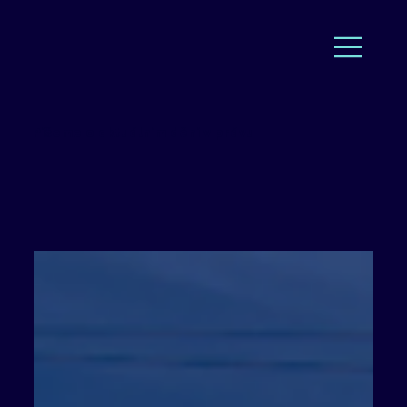
Píšeme o aktuálním dění v právu