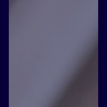
zajistit. Co by o nich měl každý vědět? Co je to
věcné břemeno? Věcné břemeno lze zjednodušeně
popsat jako určité omezení vlastníka nemovitosti ve
prospěch druhé osoby nebo jiné nemovitosti.
Omezení v praxi vypadá tak, že vlastník zatížené
nemovitosti musí něco strpět, něčeho se zdržet
anebo něco konat. Věcná břemena se dělí do